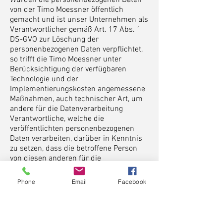
Wurden die personenbezogenen Daten
von der Timo Moessner öffentlich
gemacht und ist unser Unternehmen als
Verantwortlicher gemäß Art. 17 Abs. 1
DS-GVO zur Löschung der
personenbezogenen Daten verpflichtet,
so trifft die Timo Moessner unter
Berücksichtigung der verfügbaren
Technologie und der
Implementierungskosten angemessene
Maßnahmen, auch technischer Art, um
andere für die Datenverarbeitung
Verantwortliche, welche die
veröffentlichten personenbezogenen
Daten verarbeiten, darüber in Kenntnis
zu setzen, dass die betroffene Person
von diesen anderen für die
Datenverarbeitung Verantwortlichen die
Löschung sämtlicher Links zu diesen
Phone
Email
Facebook
personenbezogenen Daten oder von
Kopien oder Replikationen dieser
personenbezogenen Daten verlangt hat,
soweit die Verarbeitung nicht